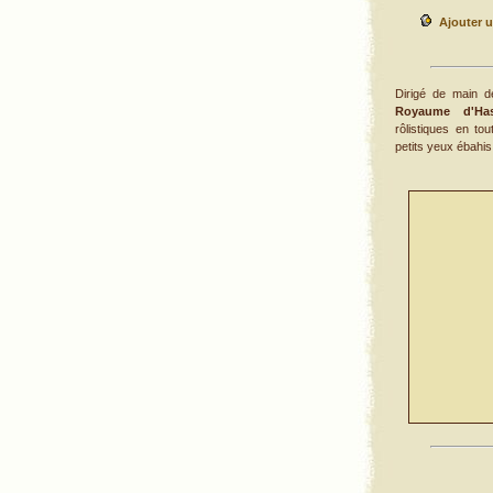
Ajouter u
Dirigé de main d
Royaume d'Has
rôlistiques en to
petits yeux ébahis, 