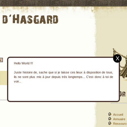
X
Hello World !!!
Juste histoire de, sache que si je laisse ces lieux à disposition de tous,
ils ne sont plus mis à jour depuis trés longtemps... C'est donc à toi de
voir...
Retour à la rubrique
The Morrow Project
Accueil
Annuaire
Ressourc