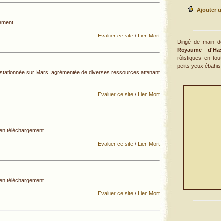
Ajouter u
ement...
Evaluer ce site
/
Lien Mort
Dirigé de main d
Royaume d'Has
rôlistiques en to
petits yeux ébahis, 
 stationnée sur Mars, agrémentée de diverses ressources attenant
Evaluer ce site
/
Lien Mort
en téléchargement...
Evaluer ce site
/
Lien Mort
en téléchargement...
Evaluer ce site
/
Lien Mort