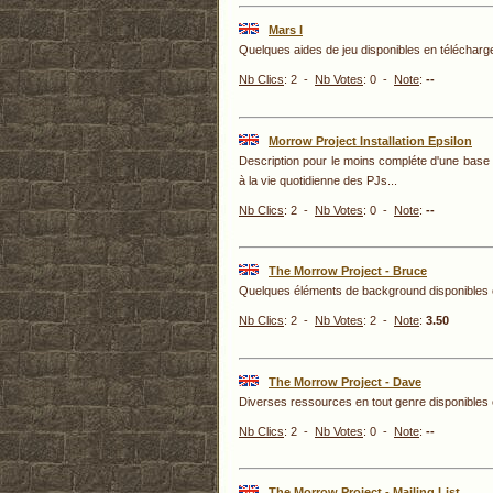
Mars I
Quelques aides de jeu disponibles en télécharg
Nb Clics
: 2 -
Nb Votes
: 0 -
Note
:
--
Morrow Project Installation Epsilon
Description pour le moins compléte d'une base
à la vie quotidienne des PJs...
Nb Clics
: 2 -
Nb Votes
: 0 -
Note
:
--
The Morrow Project - Bruce
Quelques éléments de background disponibles 
Nb Clics
: 2 -
Nb Votes
: 2 -
Note
:
3.50
The Morrow Project - Dave
Diverses ressources en tout genre disponibles 
Nb Clics
: 2 -
Nb Votes
: 0 -
Note
:
--
The Morrow Project - Mailing List