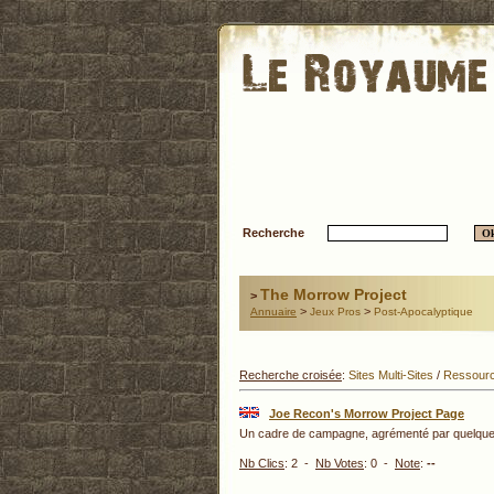
Recherche
The Morrow Project
>
>
>
Annuaire
Jeux Pros
Post-Apocalyptique
Recherche croisée
:
Sites Multi-Sites
/
Ressour
Joe Recon's Morrow Project Page
Un cadre de campagne, agrémenté par quelques a
Nb Clics
: 2 -
Nb Votes
: 0 -
Note
:
--