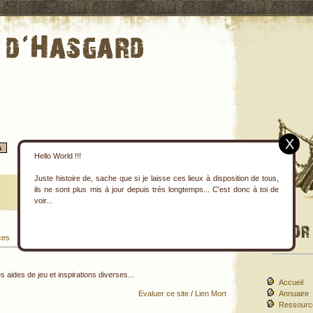
X
Hello World !!!
Juste histoire de, sache que si je laisse ces lieux à disposition de tous,
ils ne sont plus mis à jour depuis trés longtemps... C'est donc à toi de
voir...
ces
Sites Repertoriés : 8
ides de jeu et inspirations diverses...
Accueil
Evaluer ce site
/
Lien Mort
Annuaire
Ressourc