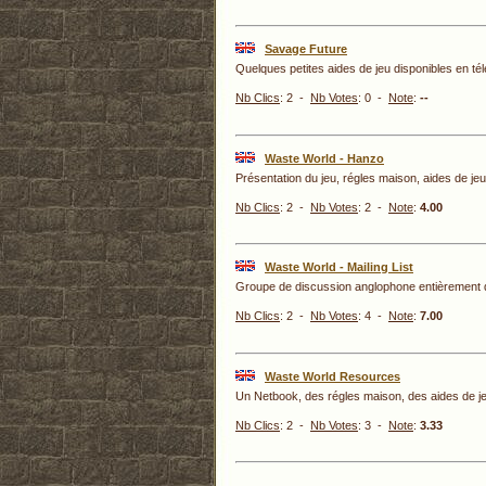
Savage Future
Quelques petites aides de jeu disponibles en té
Nb Clics
: 2 -
Nb Votes
: 0 -
Note
:
--
Waste World - Hanzo
Présentation du jeu, régles maison, aides de jeu 
Nb Clics
: 2 -
Nb Votes
: 2 -
Note
:
4.00
Waste World - Mailing List
Groupe de discussion anglophone entièrement 
Nb Clics
: 2 -
Nb Votes
: 4 -
Note
:
7.00
Waste World Resources
Un Netbook, des régles maison, des aides de je
Nb Clics
: 2 -
Nb Votes
: 3 -
Note
:
3.33