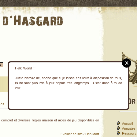
X
Hello World !!!
Juste histoire de, sache que si je laisse ces lieux à disposition de tous,
ils ne sont plus mis à jour depuis trés longtemps... C'est donc à toi de
voir...
ces
Sites Repertoriés : 5
 complet et diverses régles maison et aides de jeu disponibles en
Accueil
Annuaire
Ressourc
Evaluer ce site
/
Lien Mort