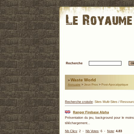
Recherche
Waste World
>
>
>
Annuaire
Jeux Pros
Post-Apocalyptique
Recherche croisée
:
Sites Multi-Sites
/
Ressour
Ranger Firebase Alpha
Présentation du jeu, background pour le moins
téléchargement...
Nb Clics
: 2 -
Nb Votes
: 6 -
Note
:
4.83