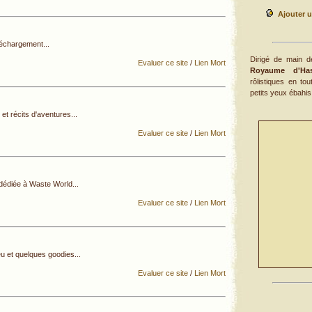
Ajouter u
léchargement...
Dirigé de main d
Evaluer ce site
/
Lien Mort
Royaume d'Has
rôlistiques en to
petits yeux ébahis, 
et récits d'aventures...
Evaluer ce site
/
Lien Mort
dédiée à Waste World...
Evaluer ce site
/
Lien Mort
u et quelques goodies...
Evaluer ce site
/
Lien Mort