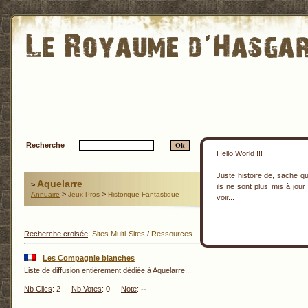
Recherche
Hello World !!!
Juste histoire de, sache que
Aquelarre
>
ils ne sont plus mis à jour
>
>
Annuaire
Jeux Pros
Historique Fantastique
voir...
Recherche croisée
:
Sites Multi-Sites
/
Ressources
Les Compagnie blanches
Liste de diffusion entièrement dédiée à Aquelarre...
Nb Clics
: 2 -
Nb Votes
: 0 -
Note
:
--