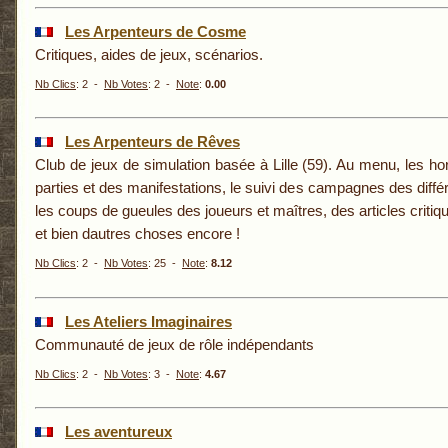
Les Arpenteurs de Cosme
Critiques, aides de jeux, scénarios.
Nb Clics
: 2 -
Nb Votes
: 2 -
Note
:
0.00
Les Arpenteurs de Rêves
Club de jeux de simulation basée à Lille (59). Au menu, les hor
parties et des manifestations, le suivi des campagnes des diff
les coups de gueules des joueurs et maîtres, des articles critiqu
et bien dautres choses encore !
Nb Clics
: 2 -
Nb Votes
: 25 -
Note
:
8.12
Les Ateliers Imaginaires
Communauté de jeux de rôle indépendants
Nb Clics
: 2 -
Nb Votes
: 3 -
Note
:
4.67
Les aventureux