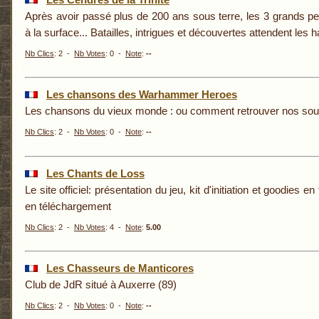
Après avoir passé plus de 200 ans sous terre, les 3 grands pe
à la surface... Batailles, intrigues et découvertes attendent les h
Nb Clics
: 2 -
Nb Votes
: 0 -
Note
:
--
Les chansons des Warhammer Heroes
Les chansons du vieux monde : ou comment retrouver nos souve
Nb Clics
: 2 -
Nb Votes
: 0 -
Note
:
--
Les Chants de Loss
Le site officiel: présentation du jeu, kit d'initiation et goodies e
en téléchargement
Nb Clics
: 2 -
Nb Votes
: 4 -
Note
:
5.00
Les Chasseurs de Manticores
Club de JdR situé à Auxerre (89)
Nb Clics
: 2 -
Nb Votes
: 0 -
Note
:
--