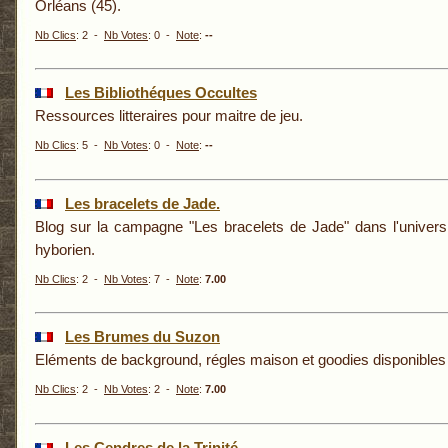
Orléans (45).
Nb Clics
: 2 -
Nb Votes
: 0 -
Note
:
--
Les Bibliothéques Occultes
Ressources litteraires pour maitre de jeu.
Nb Clics
: 5 -
Nb Votes
: 0 -
Note
:
--
Les bracelets de Jade.
Blog sur la campagne "Les bracelets de Jade" dans l'univer
hyborien.
Nb Clics
: 2 -
Nb Votes
: 7 -
Note
:
7.00
Les Brumes du Suzon
Eléments de background, régles maison et goodies disponibles 
Nb Clics
: 2 -
Nb Votes
: 2 -
Note
:
7.00
Les Cendres de la Trinité