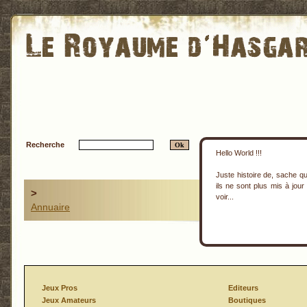
Recherche
Hello World !!!
Juste histoire de, sache que
ils ne sont plus mis à jour
>
voir...
Annuaire
Jeux Pros
Editeurs
Jeux Amateurs
Boutiques