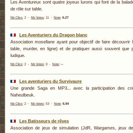
Les Aventureux sont quatre joyeux lurons qui font de la balado
de rôle sur table.
Nb Clics
: 2 -
Nb Votes
: 11 -
Note
:
6.27
Les Aventuriers du Dragon blanc
Association mosellane ayant pour objectif de faire découvrir 
table, murder, en ligne) et de pratiquer aussi souvent que po
ludique.
Nb Clics
: 2 -
Nb Votes
: 0 -
Note
:
--
Les aventuriers du Survivaure
Une grande Saga en MP3... avec la participation des cr
Naheulbeuk.
Nb Clics
: 2 -
Nb Votes
: 53 -
Note
:
6.94
Les Batisseurs de rêves
Association de jeux de simulation (JdR, Wargames, jeux de 